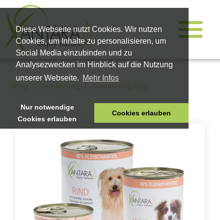
Diese Webseite nutzt Cookies. Wir nutzen
Cookies, um Inhalte zu personalisieren, um
Social Media einzubinden und zu
Analysezwecken im Hinblick auf die Nutzung
unserer Webseite.
Mehr Infos
Shop
Tiernahrung
Tiernahrung Dog
Nur notwendige
Cookies erlauben
Cookies erlauben
HOME
TIERNAHRUNG
VITALPRODUKTE
KOSMETIK
UNTERNEHMEN
SHOP
KARRIERE