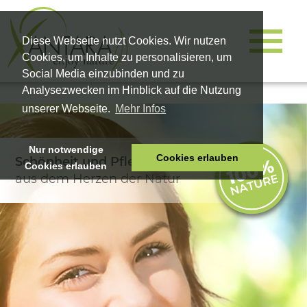
Diese Webseite nutzt Cookies. Wir nutzen
Cookies, um Inhalte zu personalisieren, um
Social Media einzubinden und zu
Analysezwecken im Hinblick auf die Nutzung
unserer Webseite.
Mehr Infos
Nur notwendige
Cookies erlauben
Schönheit und Pflege
Cookies erlauben
HOME
aus dem Herzen der Natur
TIERNAHRUNG
VITALPRODUKTE
KOSMETIK
UNTERNEHMEN
SHOP
KARRIERE