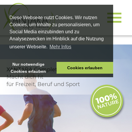
Diese Webseite nutzt Cookies. Wir nutzen
Cookies, um Inhalte zu personalisieren, um
Social Media einzubinden und zu
Analysezwecken im Hinblick auf die Nutzung
unserer Webseite.
Mehr Infos
Nur notwendige
Cookies erlauben
XANTARA Complete
Cookies erlauben
HOME
Macht dich fit
TIERNAHRUNG
für Freizeit, Beruf und Sport
VITALPRODUKTE
KOSMETIK
UNTERNEHMEN
SHOP
KARRIERE