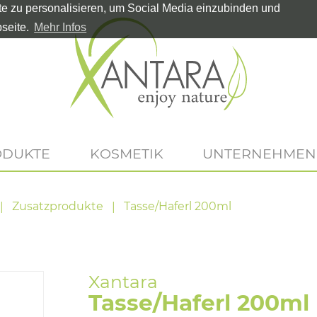
te zu personalisieren, um Social Media einzubinden und
seite.
Mehr Infos
ODUKTE
KOSMETIK
UNTERNEHMEN
Zusatzprodukte
Tasse/Haferl 200ml
Tasse/Haferl 200ml