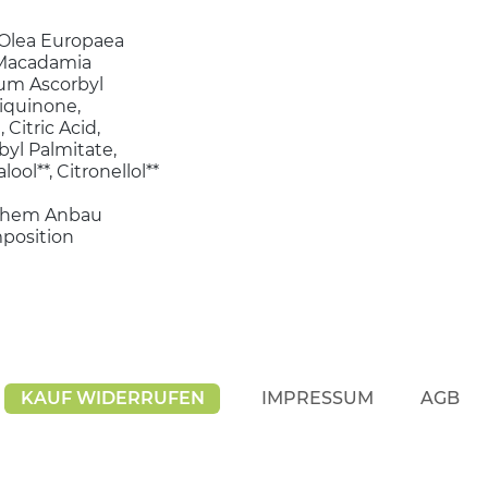
, Olea Europaea
, Macadamia
dium Ascorbyl
iquinone,
Citric Acid,
yl Palmitate,
lool**, Citronellol**
ischem Anbau
mposition
KAUF WIDERRUFEN
IMPRESSUM
AGB