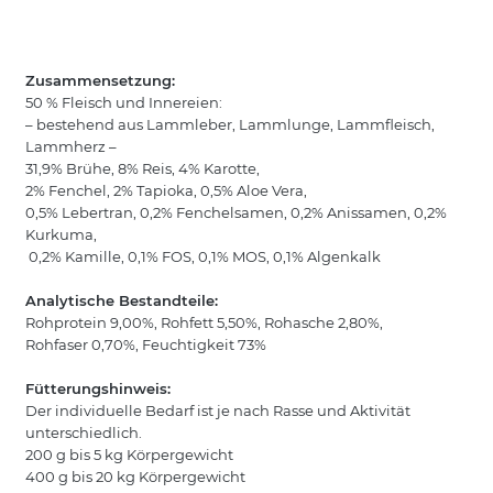
Zusammensetzung:
50 % Fleisch und Innereien:
– bestehend aus Lammleber, Lammlunge, Lammfleisch,
Lammherz –
31,9% Brühe, 8% Reis, 4% Karotte,
2% Fenchel, 2% Tapioka, 0,5% Aloe Vera,
0,5% Lebertran, 0,2% Fenchelsamen, 0,2% Anissamen, 0,2%
Kurkuma,
0,2% Kamille, 0,1% FOS, 0,1% MOS, 0,1% Algenkalk
Analytische Bestandteile:
Rohprotein 9,00%, Rohfett 5,50%, Rohasche 2,80%,
Rohfaser 0,70%, Feuchtigkeit 73%
Fütterungshinweis:
Der individuelle Bedarf ist je nach Rasse und Aktivität
unterschiedlich.
200 g bis 5 kg Körpergewicht
400 g bis 20 kg Körpergewicht