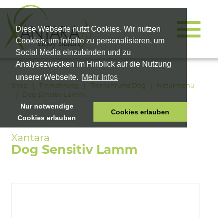
Diese Webseite nutzt Cookies. Wir nutzen
Cookies, um Inhalte zu personalisieren, um
Social Media einzubinden und zu
Analysezwecken im Hinblick auf die Nutzung
unserer Webseite.
Mehr Infos
Shop
Tiernahrung
Tiernahrung Dog
Naturmenü
Dog Sensitiv Lamm
Nur notwendige
Cookies erlauben
Cookies erlauben
HOME
TIERNAHRUNG
Dog Sensitiv Lamm
VITALPRODUKTE
KOSMETIK
UNTERNEHMEN
SHOP
KARRIERE