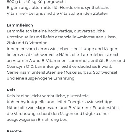
800 g bis 40 kg Körpergewicht
Ergänzungsfuttermittel für Hunde ohne synthetische
Vitamine – bei uns sind die Vitalstoffe in den Zutaten
Lammfleisch
Lammfleisch ist eine hochwertige, gut verträgliche
Proteinquelle und liefert essenzielle Aminosäuren, Eisen,
Zink und B-Vitamine.
Innereien vom Lamm wie Leber, Herz, Lunge und Magen
liefern zusätzlich wertvolle Nährstoffe: Lammleber ist reich
an Vitamin A und B-Vitaminen, Lammherz enthält Eisen und
Coenzym Q10, Lammlunge leicht verdauliches Eiweiß.
Gemeinsam unterstützen sie Muskelaufbau, Stoffwechsel
und eine ausgewogene Ernährung.
Reis
Reis ist eine leicht verdauliche, glutenfreie
Kohlenhydratquelle und liefert Energie sowie wichtige
Nährstoffe wie Magnesium und B-Vitamine. Er unterstützt
die Verdauung, schont den Magen und trägt zu einer
ausgewogenen Ernährung bei.
Karotte