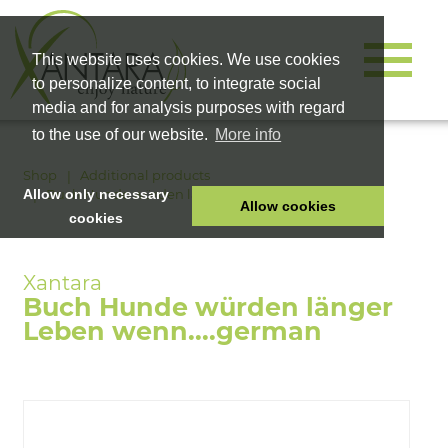
This website uses cookies. We use cookies
to personalize content, to integrate social
media and for analysis purposes with regard
to the use of our website.
More info
Shop
Additional products
Buch Hunde würden länger Leben wenn....german
Allow only necessary
Allow cookies
cookies
HOME
PET FOOD
Buch Hunde würden länger
HEALTH PRODUCTS
Leben wenn....german
COSMETICS
COMPANY
SHOP
CAREER